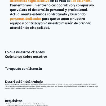
diferencia significativa
en la vida de
los clientes
.
Fomentamos un entorno colaborativo y compasivo
que valora el desarrollo personal y profesional.
Actualmente estamos contratando y buscando
personas dedicadas
para que se unan a nuestro
equipo y contribuyan a nuestra misión de brindar
atención de alta calidad.
Lo que nuestros clientes
Cuéntanos sobre nosotros
Terapeuta con licencia
Descripción del trabajo
Se busca terapeuta con licencia en Kendall. El candidato deberá atender a los clientes en persona o en línea, según sus necesidades. Buscamos un candidato
con la capacidad de atender a los clientes al menos dos días diferentes, por la tarde, para adaptarse a la población en edad escolar. Este es un puesto de pago
por servicio. ¡Los candidatos recién licenciados pueden postularse!
Requisitos
- Brindar servicios terapéuticos directos de alta calidad a los clientes.
- Los solicitantes deben tener licencia para ejercer en el estado de Florida.