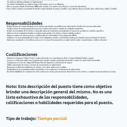
- Se prefieren solicitantes bilingües en inglés/español.
- Se prefiere familiaridad con registros médicos electrónicos, pero no es obligatorio.
- Este es un puesto híbrido. El solicitante DEBE poder atender a los clientes en la oficina y a través de telemedicina.
-Como médico, tendrá la oportunidad de brindar terapia individual, de pareja y familiar a una población diversa, incluidos niños, adolescentes, adultos y familias.
Responsabilidades
- Realizar sesiones de terapia individual con los clientes para abordar sus problemas de salud mental y brindar intervenciones adecuadas.
- Facilitar sesiones de terapia grupal para promover el apoyo entre pares y mejorar los resultados terapéuticos.
- Evaluar las necesidades de los clientes y desarrollar planes de tratamiento personalizados en función de sus objetivos y desafíos específicos.
- Utilizar técnicas terapéuticas basadas en evidencia para ayudar a los clientes a lograr resultados positivos.
- Mantener registros de clientes precisos y confidenciales de conformidad con las regulaciones HIPAA.
- Colaborar con otros profesionales de la salud, como trabajadores sociales y profesionales médicos, para brindar atención integral a los clientes.
- Mantenerse actualizado con los últimos avances en el campo del asesoramiento en salud mental y asistir a capacitaciones o talleres relevantes.
Cualificaciones
- Maestría en Consejería, Trabajo Social o campo relacionado con capacidad para ofrecer terapia individual, familiar y grupal.
- Licencia o certificación válida como terapeuta (por ejemplo, consejero profesional autorizado, consejero de salud mental autorizado).
- Competencia en el uso de códigos ICD-10 para fines de diagnóstico y facturación de seguros.
- Sólido conocimiento de teorías y técnicas de asesoramiento en salud mental.
- Experiencia en diferentes poblaciones de clientes, como niños, adolescentes y adultos.
- Familiaridad con la terminología médica relacionada con las condiciones y tratamientos de salud mental.
- Excelentes habilidades de comunicación, tanto verbal como escrita, para interactuar eficazmente con los clientes y completar la documentación necesaria.
Nota: Esta descripción del puesto tiene como objetivo
brindar una descripción general del mismo. No es una
lista exhaustiva de las responsabilidades,
calificaciones o habilidades requeridas para el puesto.
Tipo de trabajo:
Tiempo parcial